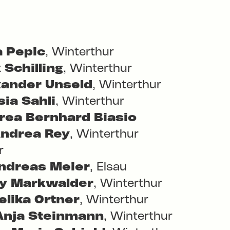
a Pepic
, Winterthur
 Schilling
, Winterthur
xander Unseld
, Winterthur
sia Sahli
, Winterthur
rea Bernhard Biasio
ndrea Rey
, Winterthur
r
ndreas Meier
, Elsau
y Markwalder
, Winterthur
elika Ortner
, Winterthur
Anja Steinmann
, Winterthur