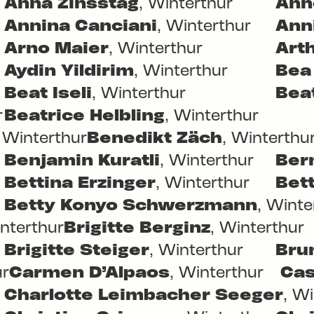
Anna Zinsstag
, Winterthur
Ann
Annina Canciani
, Winterthur
Ann
Arno Maier
, Winterthur
Art
Aydin Yildirim
, Winterthur
Bea
Beat Iseli
, Winterthur
Bea
r
Beatrice Helbling
, Winterthur
, Winterthur
Benedikt Zäch
, Winterthu
Benjamin Kuratli
, Winterthur
Ber
Bettina Erzinger
, Winterthur
Bet
Betty Konyo Schwerzmann
, Winte
interthur
Brigitte Berginz
, Winterthur
Brigitte Steiger
, Winterthur
Brun
ur
Carmen D’Alpaos
, Winterthur
Cas
Charlotte Leimbacher Seeger
, W