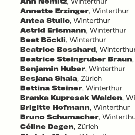
Ann Nemitz
, Winterthur
Annette Erzinger
, Winterthur
Antea Stulic
, Winterthur
Astrid Erismann
, Winterthur
Beat Böckli
, Winterthur
Beatrice Bosshard
, Winterthu
Beatrice Steingruber Braun
Benjamin Huber
, Winterthur
Besjana Shala
, Zürich
Bettina Steiner
, Winterthur
Branka Kupresak Walden
, W
Brigitte Hofmann
, Winterthur
Bruno Schumacher
, Winterth
Céline Degen
, Zürich