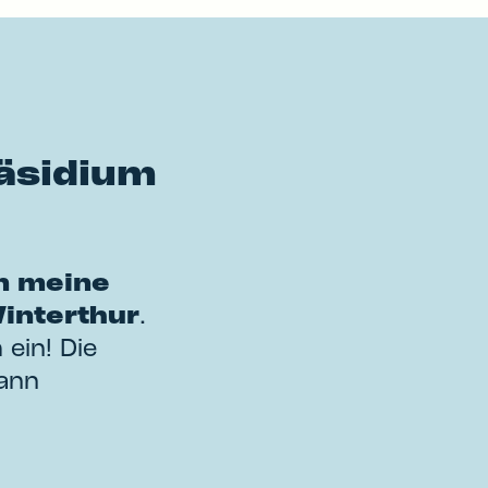
räsidium
n meine
interthur
.
 ein! Die
dann