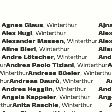
Agnes Glaus
, Winterthur
Ajn
Alex Hugi
, Winterthur
Alex
Alexander Massen
, Winterthur
Ale
Aline Bieri
, Winterthur
Alis
Andre Lötscher
, Winterthur
And
hur
Andrea Paolo Tiziani
, Winterthur
A
 Winterthur
Andreas Büeler
, Winterthu
thur
Andreas Daurù
, Winterthur
A
Andres Hegglin
, Winterthur
And
Angela Kappeler
, Winterthur
Ang
rthur
Anita Raschle
, Winterthur