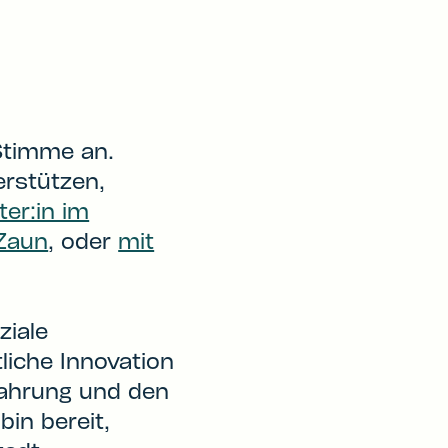
Stimme an.
erstützen,
ter:in im
 Zaun
, oder
mit
ziale
liche Innovation
fahrung und den
in bereit,