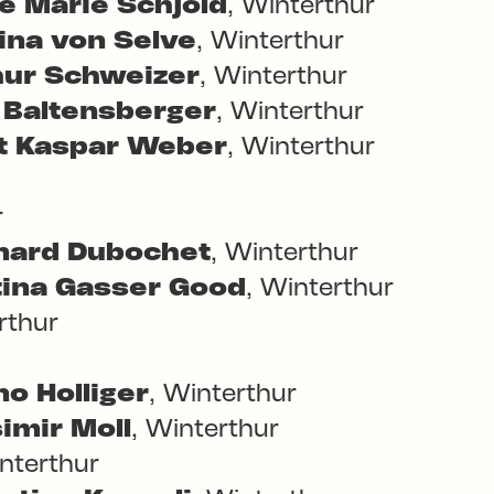
e Marie Schjold
, Winterthur
ina von Selve
, Winterthur
hur Schweizer
, Winterthur
 Baltensberger
, Winterthur
t Kaspar Weber
, Winterthur
r
nard Dubochet
, Winterthur
tina Gasser Good
, Winterthur
rthur
o Holliger
, Winterthur
imir Moll
, Winterthur
interthur